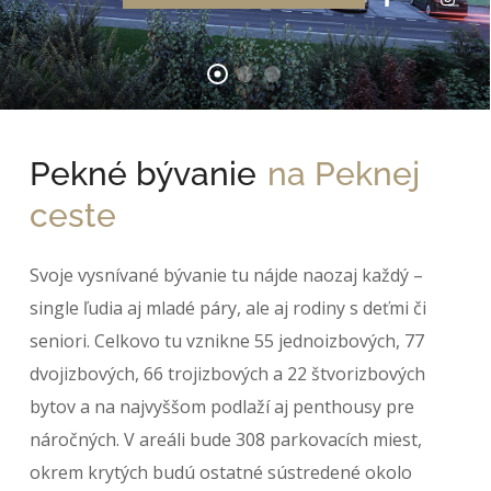
Pekné bývanie
na Peknej
ceste
Svoje vysnívané bývanie tu nájde naozaj každý –
single ľudia aj mladé páry, ale aj rodiny s deťmi či
seniori. Celkovo tu vznikne 55 jednoizbových, 77
dvojizbových, 66 trojizbových a 22 štvorizbových
bytov a na najvyššom podlaží aj penthousy pre
náročných. V areáli bude 308 parkovacích miest,
okrem krytých budú ostatné sústredené okolo