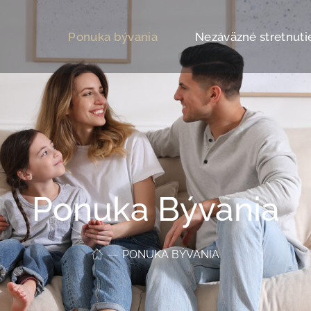
Ponuka bývania
Nezáväzné stretnuti
Ponuka Bývania
PONUKA BÝVANIA