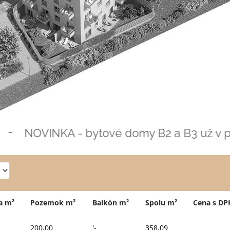
-
NOVINKA - bytové domy B2 a B3 už v pred
a m²
Pozemok m²
Balkón m²
Spolu m²
Cena s DP
200,00
'-
358,09