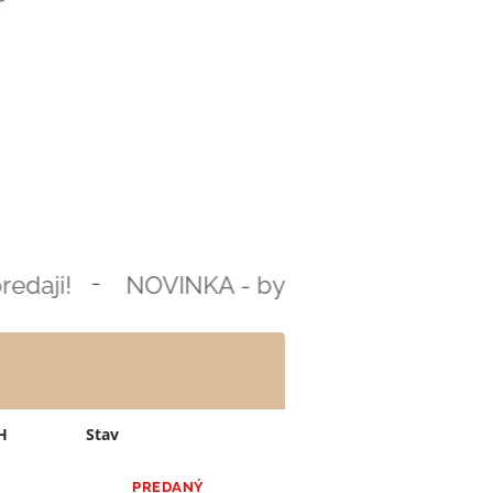
-
aji!
NOVINKA - bytové domy B2 a B3 už
H
Stav
PREDANÝ