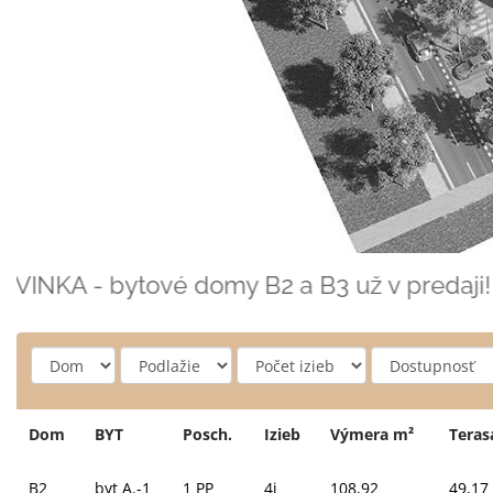
INKA - bytové domy B2 a B3 už v predaji!
Dom
Podlažie
Počet izieb
Dostupnosť
Dom
BYT
Posch.
Izieb
Výmera m²
Teras
B2
byt A.-1
1 PP
4i
108,92
49,17