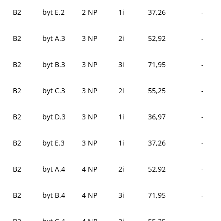
B2
byt E.2
2 NP
1i
37,26
-
B2
byt A.3
3 NP
2i
52,92
-
B2
byt B.3
3 NP
3i
71,95
-
B2
byt C.3
3 NP
2i
55,25
-
B2
byt D.3
3 NP
1i
36,97
-
B2
byt E.3
3 NP
1i
37,26
-
B2
byt A.4
4 NP
2i
52,92
-
B2
byt B.4
4 NP
3i
71,95
-