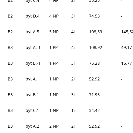
B2
byt C.4
4 NP
2i
55,25
-
B2
byt D.4
4 NP
3i
74,53
-
B2
byt A.5
5 NP
4i
108,59
145,5
B3
byt A.-1
1 PP
4i
108,92
49,17
B3
byt B.-1
1 PP
3i
75,28
16,77
B3
byt A.1
1 NP
2i
52,92
-
B3
byt B.1
1 NP
3i
71,95
-
B3
byt C.1
1 NP
1i
34,42
-
B3
byt A.2
2 NP
2i
52,92
-