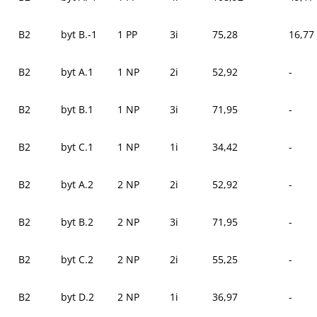
B2
byt B.-1
1 PP
3i
75,28
16,77
B2
byt A.1
1 NP
2i
52,92
-
B2
byt B.1
1 NP
3i
71,95
-
B2
byt C.1
1 NP
1i
34,42
-
B2
byt A.2
2 NP
2i
52,92
-
B2
byt B.2
2 NP
3i
71,95
-
B2
byt C.2
2 NP
2i
55,25
-
B2
byt D.2
2 NP
1i
36,97
-