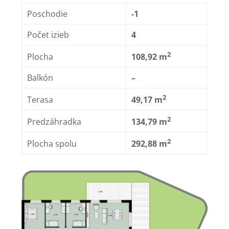
Poschodie
-1
Počet izieb
4
2
Plocha
108,92 m
Balkón
–
2
Terasa
49,17 m
2
Predzáhradka
134,79
m
2
Plocha spolu
292,88 m