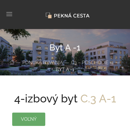
Byt A -1
PONUKA BÝVANIA
C3 – POSCHODIE -1
BYT A -1
4-izbový byt
C.3 A-1
VOĽNÝ