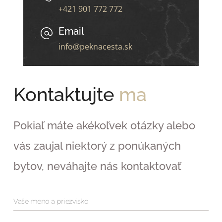
+421 901 772 772
Email
info@peknacesta.sk
Kontaktujte
ma
Pokiaľ máte akékoľvek otázky alebo
vás zaujal niektorý z ponúkaných
bytov, neváhajte nás kontaktovať