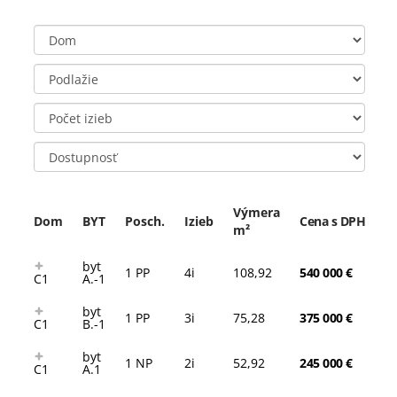
Dom
Podlažie
Počet izieb
Dostupnosť
Výmera
Dom
BYT
Posch.
Izieb
Cena s DPH
m²
byt
1 PP
4i
108,92
540 000 €
C1
A.-1
byt
1 PP
3i
75,28
375 000 €
C1
B.-1
byt
1 NP
2i
52,92
245 000 €
C1
A.1