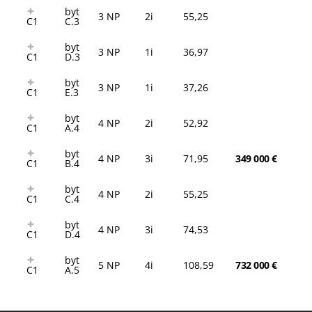
byt
3 NP
2i
55,25
C1
C.3
byt
3 NP
1i
36,97
C1
D.3
byt
3 NP
1i
37,26
C1
E.3
byt
4 NP
2i
52,92
C1
A.4
byt
4 NP
3i
71,95
349 000 €
C1
B.4
byt
4 NP
2i
55,25
C1
C.4
byt
4 NP
3i
74,53
C1
D.4
byt
5 NP
4i
108,59
732 000 €
C1
A.5