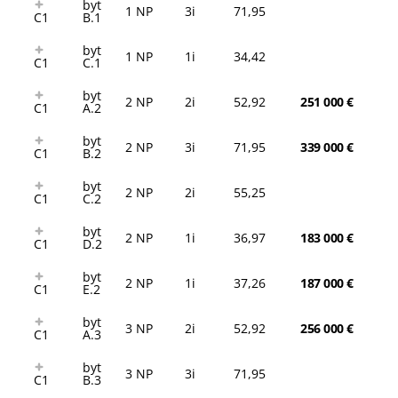
byt
1 NP
3i
71,95
C1
B.1
byt
1 NP
1i
34,42
C1
C.1
byt
2 NP
2i
52,92
251 000 €
C1
A.2
byt
2 NP
3i
71,95
339 000 €
C1
B.2
byt
2 NP
2i
55,25
C1
C.2
byt
2 NP
1i
36,97
183 000 €
C1
D.2
byt
2 NP
1i
37,26
187 000 €
C1
E.2
byt
3 NP
2i
52,92
256 000 €
C1
A.3
byt
3 NP
3i
71,95
C1
B.3