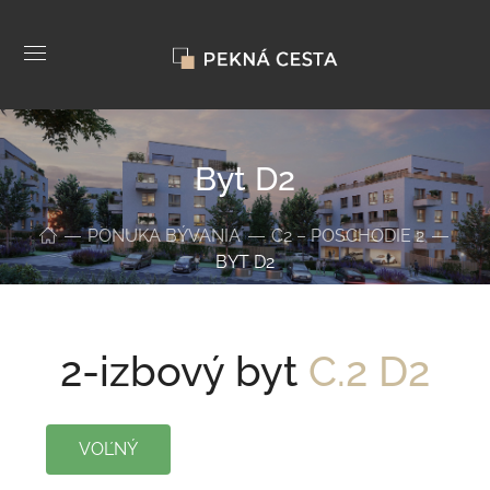
Byt D2
PONUKA BÝVANIA
C2 – POSCHODIE 2
BYT D2
2-izbový byt
C.2 D2
VOĽNÝ