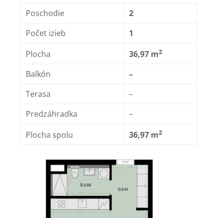
Poschodie
2
Počet izieb
1
2
Plocha
36,97 m
Balkón
–
Terasa
–
Predzáhradka
–
2
Plocha spolu
36,97 m