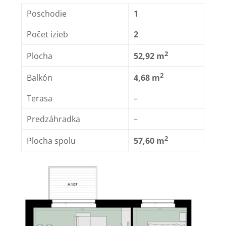
Poschodie
1
Počet izieb
2
2
Plocha
52,92 m
2
Balkón
4,68 m
Terasa
–
Predzáhradka
–
2
Plocha spolu
57,60 m