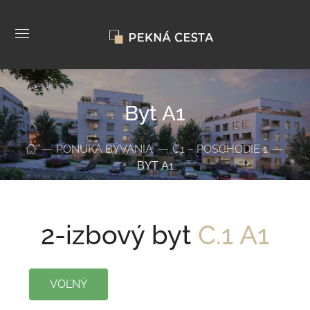
Byt A1
PONUKA BÝVANIA
C1 – POSCHODIE 1
BYT A1
2-izbový byt
C.1 A1
VOĽNÝ