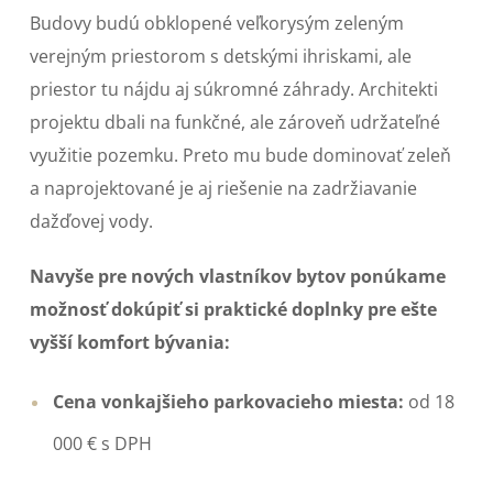
Budovy budú obklopené veľkorysým zeleným
verejným priestorom s detskými ihriskami, ale
priestor tu nájdu aj súkromné záhrady. Architekti
projektu dbali na funkčné, ale zároveň udržateľné
využitie pozemku. Preto mu bude dominovať zeleň
a naprojektované je aj riešenie na zadržiavanie
dažďovej vody.
Navyše pre nových vlastníkov bytov ponúkame
možnosť dokúpiť si praktické doplnky pre ešte
vyšší komfort bývania:
Cena vonkajšieho parkovacieho miesta:
od 18
000 € s DPH